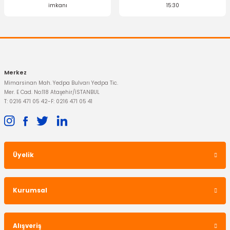
imkanı
15:30
Merkez
Mimarsinan Mah. Yedpa Bulvarı Yedpa Tic.
Mer. E Cad. No:118 Ataşehir/İSTANBUL
T: 0216 471 05 42
-
F: 0216 471 05 41
Üyelik
Kurumsal
Alışveriş