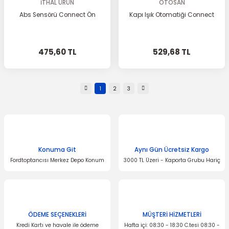
İTHAL ÜRÜN
OTOSAN
Abs Sensörü Connect Ön
Kapı Işık Otomatiği Connect
475,60 TL
529,68 TL
1
2
3
Konuma Git
Aynı Gün Ücretsiz Kargo
Fordtoptancısı Merkez Depo Konum
3000 TL Üzeri - Kaporta Grubu Hariç
ÖDEME SEÇENEKLERİ
MÜŞTERİ HİZMETLERİ
Kredi Kartı ve havale ile ödeme
Hafta içi: 08:30 - 18:30 C.tesi 08:30 -