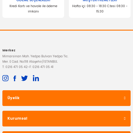
ÖDEME SEÇENEKLERİ
MÜŞTERİ HİZMETLERİ
Kredi Kartı ve havale ile ödeme
Hafta içi: 08:30 - 18:30 C.tesi 08:30 -
imkanı
15:30
Merkez
Mimarsinan Mah. Yedpa Bulvarı Yedpa Tic.
Mer. E Cad. No:118 Ataşehir/İSTANBUL
T: 0216 471 05 42
-
F: 0216 471 05 41
Üyelik
Kurumsal