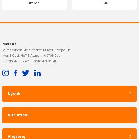
imkanı
15:30
Merkez
Mimarsinan Mah. Yedpa Bulvarı Yedpa Tic.
Mer. E Cad. No:118 Ataşehir/İSTANBUL
T: 0216 471 05 42
-
F: 0216 471 05 41
Üyelik
Kurumsal
Alışveriş