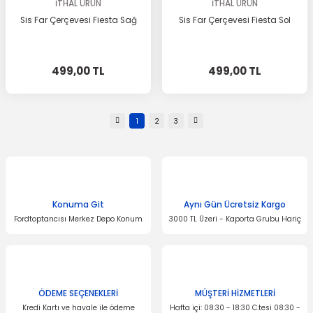
İTHAL ÜRÜN
İTHAL ÜRÜN
Sis Far Çerçevesi Fiesta Sağ
Sis Far Çerçevesi Fiesta Sol
499,00 TL
499,00 TL
1
2
3
Konuma Git
Aynı Gün Ücretsiz Kargo
Fordtoptancısı Merkez Depo Konum
3000 TL Üzeri - Kaporta Grubu Hariç
ÖDEME SEÇENEKLERİ
MÜŞTERİ HİZMETLERİ
Kredi Kartı ve havale ile ödeme
Hafta içi: 08:30 - 18:30 C.tesi 08:30 -