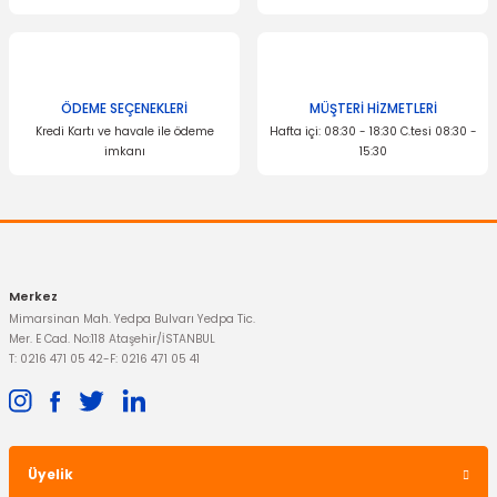
ÖDEME SEÇENEKLERİ
MÜŞTERİ HİZMETLERİ
Kredi Kartı ve havale ile ödeme
Hafta içi: 08:30 - 18:30 C.tesi 08:30 -
imkanı
15:30
Merkez
Mimarsinan Mah. Yedpa Bulvarı Yedpa Tic.
Mer. E Cad. No:118 Ataşehir/İSTANBUL
T: 0216 471 05 42
-
F: 0216 471 05 41
Üyelik