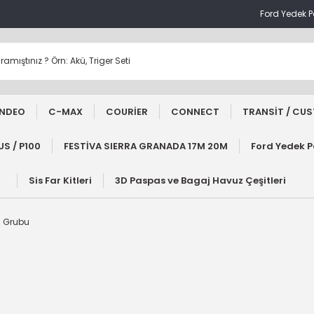
Ford Yedek 
NDEO
C-MAX
COURİER
CONNECT
TRANSİT / CU
S / P100
FESTİVA SIERRA GRANADA 17M 20M
Ford Yedek 
Sis Far Kitleri
3D Paspas ve Bagaj Havuz Çeşitleri
a Grubu