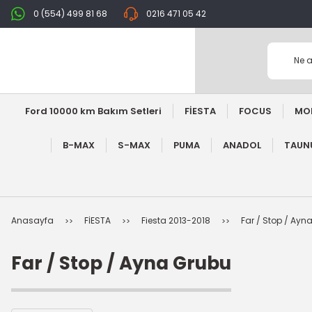
0 (554) 499 81 68
0216 471 05 42
Ford 10000 km Bakım Setleri
FİESTA
FOCUS
MO
B-MAX
S-MAX
PUMA
ANADOL
TAUNU
Anasayfa
FİESTA
Fiesta 2013-2018
Far / Stop / Ayn
Far / Stop / Ayna Grubu