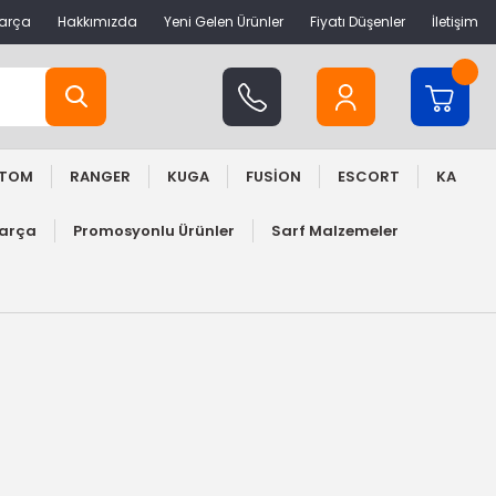
Parça
Hakkımızda
Yeni Gelen Ürünler
Fiyatı Düşenler
İletişim
STOM
RANGER
KUGA
FUSİON
ESCORT
KA
Parça
Promosyonlu Ürünler
Sarf Malzemeler