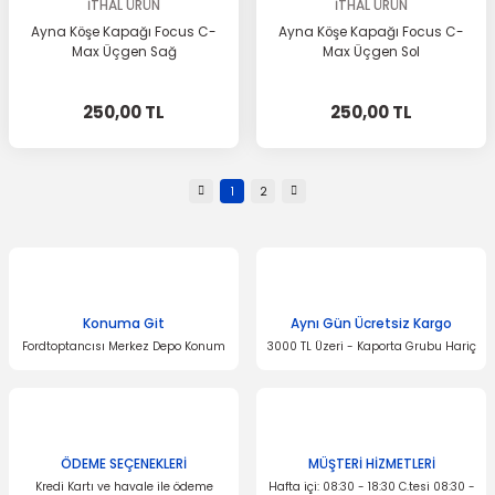
İTHAL ÜRÜN
İTHAL ÜRÜN
Ayna Köşe Kapağı Focus C-
Ayna Köşe Kapağı Focus C-
Max Üçgen Sağ
Max Üçgen Sol
250,00 TL
250,00 TL
1
2
Konuma Git
Aynı Gün Ücretsiz Kargo
Fordtoptancısı Merkez Depo Konum
3000 TL Üzeri - Kaporta Grubu Hariç
ÖDEME SEÇENEKLERİ
MÜŞTERİ HİZMETLERİ
Kredi Kartı ve havale ile ödeme
Hafta içi: 08:30 - 18:30 C.tesi 08:30 -