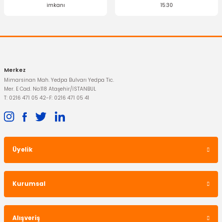
imkanı
15:30
Merkez
Mimarsinan Mah. Yedpa Bulvarı Yedpa Tic.
Mer. E Cad. No:118 Ataşehir/İSTANBUL
T: 0216 471 05 42
-
F: 0216 471 05 41
Üyelik
Kurumsal
Alışveriş