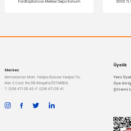
Fordtoptancısı Merkez Depo Konum
3000 TL 
Üyelik
Merkez
Yeni Üyel
Mimarsinan Mah. Yedpa Bulvarı Yedpa Tic.
Mer. E Cad. No:118 Ataşehir/İSTANBUL
Üye Giriş
T: 0216 471 05 42
-
F: 0216 471 05 41
Şifremi