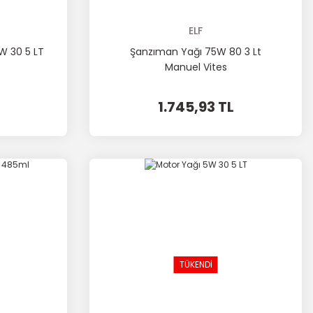
ELF
5W 30 5 LT
Şanzıman Yağı 75W 80 3 Lt
Manuel Vites
1.745,93 TL
TÜKENDİ