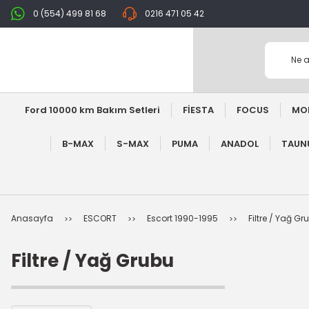
0 (554) 499 81 68
0216 471 05 42
Ford 10000 km Bakım Setleri
FİESTA
FOCUS
MO
B-MAX
S-MAX
PUMA
ANADOL
TAUNU
Anasayfa
ESCORT
Escort 1990-1995
Filtre / Yağ Gr
Filtre / Yağ Grubu