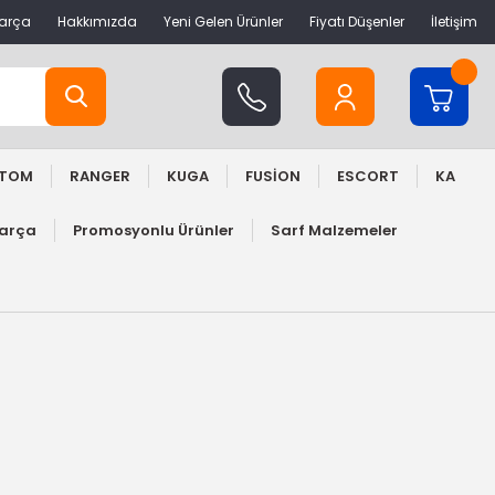
Parça
Hakkımızda
Yeni Gelen Ürünler
Fiyatı Düşenler
İletişim
STOM
RANGER
KUGA
FUSİON
ESCORT
KA
Parça
Promosyonlu Ürünler
Sarf Malzemeler