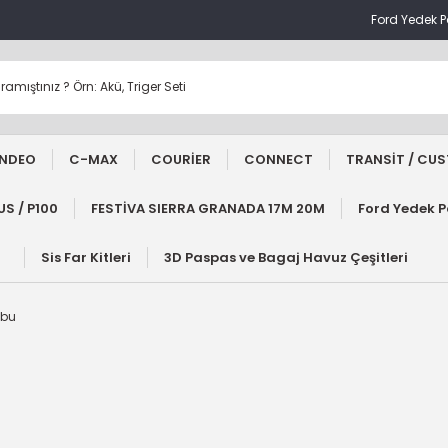
Ford Yedek 
NDEO
C-MAX
COURİER
CONNECT
TRANSİT / CU
S / P100
FESTİVA SIERRA GRANADA 17M 20M
Ford Yedek 
Sis Far Kitleri
3D Paspas ve Bagaj Havuz Çeşitleri
ubu