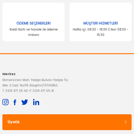
ÖDEME SEÇENEKLERİ
MÜŞTERİ HİZMETLERİ
Kredi Kartı ve havale ile ödeme
Hafta içi: 08:30 - 18:30 C.tesi 08:30 -
imkanı
15:30
Merkez
Mimarsinan Mah. Yedpa Bulvarı Yedpa Tic.
Mer. E Cad. No:118 Ataşehir/İSTANBUL
T: 0216 471 05 42
-
F: 0216 471 05 41
Üyelik