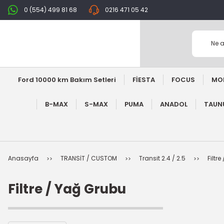
0 (554) 499 81 68
0216 471 05 42
Ford 10000 km Bakım Setleri
FİESTA
FOCUS
MO
B-MAX
S-MAX
PUMA
ANADOL
TAUNU
Anasayfa
TRANSİT / CUSTOM
Transit 2.4 / 2.5
Filtr
Filtre / Yağ Grubu