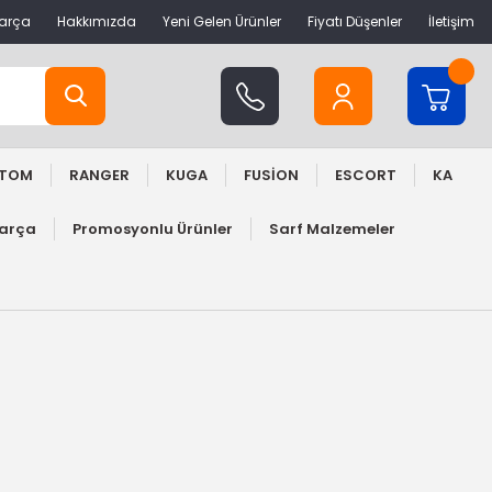
Parça
Hakkımızda
Yeni Gelen Ürünler
Fiyatı Düşenler
İletişim
STOM
RANGER
KUGA
FUSİON
ESCORT
KA
Parça
Promosyonlu Ürünler
Sarf Malzemeler