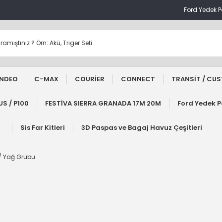
Ford Yedek 
NDEO
C-MAX
COURİER
CONNECT
TRANSİT / CU
S / P100
FESTİVA SIERRA GRANADA 17M 20M
Ford Yedek 
Sis Far Kitleri
3D Paspas ve Bagaj Havuz Çeşitleri
e / Yağ Grubu