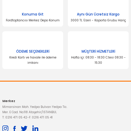
Konuma Git
Aynı Gün Ücretsiz Kargo
Fordtoptancısı Merkez Depo Konum
3000 TL Üzeri - Kaporta Grubu Hariç
ÖDEME SEÇENEKLERİ
MÜŞTERİ HİZMETLERİ
Kredi Kartı ve havale ile ödeme
Hafta içi: 08:30 - 18:30 C.tesi 08:30 -
imkanı
15:30
Merkez
Mimarsinan Mah. Yedpa Bulvarı Yedpa Tic.
Mer. E Cad. No:118 Ataşehir/İSTANBUL
T: 0216 471 05 42
-
F: 0216 471 05 41