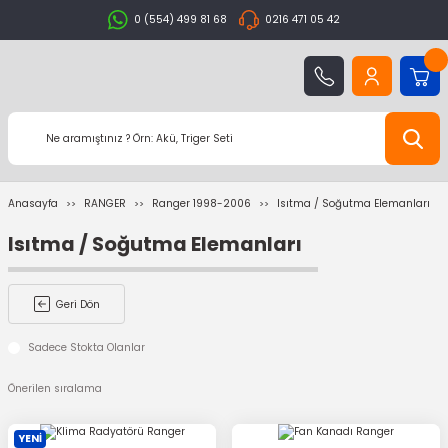
0 (554) 499 81 68
0216 471 05 42
Anasayfa
RANGER
Ranger 1998-2006
Isıtma / Soğutma Elemanları
Isıtma / Soğutma Elemanları
Geri Dön
Sadece Stokta Olanlar
YENİ