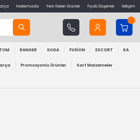
Parça
Hakkımızda
Yeni Gelen Ürünler
Fiyatı Düşenler
İletişim
STOM
RANGER
KUGA
FUSİON
ESCORT
KA
Parça
Promosyonlu Ürünler
Sarf Malzemeler