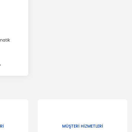
matik
L
Rİ
MÜŞTERİ HİZMETLERİ