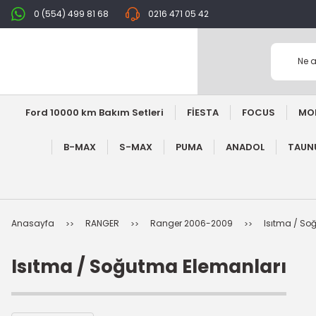
0 (554) 499 81 68
0216 471 05 42
Ford 10000 km Bakım Setleri
FİESTA
FOCUS
MO
B-MAX
S-MAX
PUMA
ANADOL
TAUNU
Anasayfa
RANGER
Ranger 2006-2009
Isıtma / So
Isıtma / Soğutma Elemanları