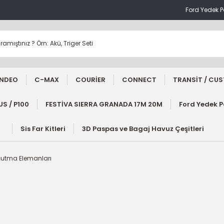
Ford Yedek 
NDEO
C-MAX
COURİER
CONNECT
TRANSİT / CU
S / P100
FESTİVA SIERRA GRANADA 17M 20M
Ford Yedek 
Sis Far Kitleri
3D Paspas ve Bagaj Havuz Çeşitleri
ğutma Elemanları