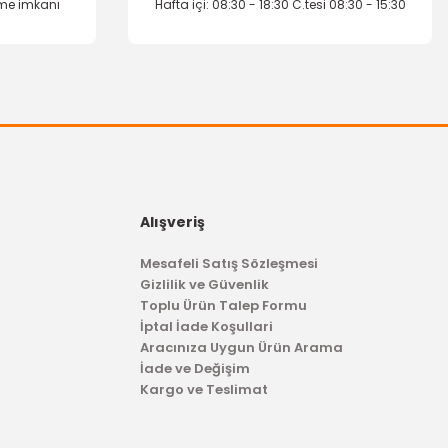
eme imkanı
Hafta içi: 08:30 - 18:30 C.tesi 08:30 - 15:30
Alışveriş
Mesafeli Satış Sözleşmesi
Gizlilik ve Güvenlik
Toplu Ürün Talep Formu
İptal İade Koşullari
Aracınıza Uygun Ürün Arama
İade ve Değişim
Kargo ve Teslimat