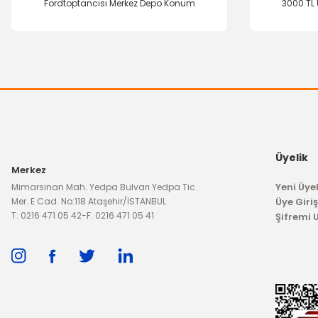
Fordtoptancısı Merkez Depo Konum
3000 TL 
Üyelik
Merkez
Yeni Üyel
Mimarsinan Mah. Yedpa Bulvarı Yedpa Tic.
Mer. E Cad. No:118 Ataşehir/İSTANBUL
Üye Giriş
T: 0216 471 05 42
-
F: 0216 471 05 41
Şifremi