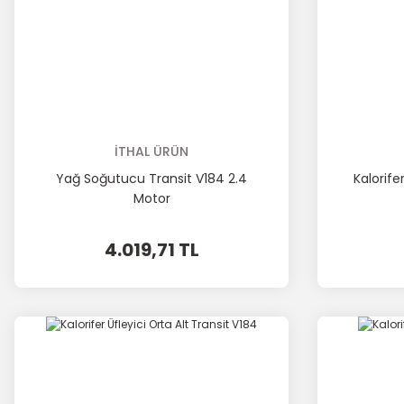
İTHAL ÜRÜN
Yağ Soğutucu Transit V184 2.4
Kalorife
Motor
4.019,71 TL