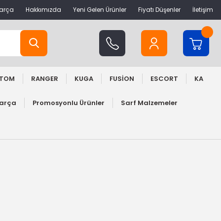
Parça
Hakkımızda
Yeni Gelen Ürünler
Fiyatı Düşenler
İletişim
STOM
RANGER
KUGA
FUSİON
ESCORT
KA
Parça
Promosyonlu Ürünler
Sarf Malzemeler