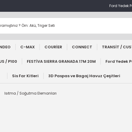
Ford Yedek 
NDEO
C-MAX
COURİER
CONNECT
TRANSİT / CU
S / P100
FESTİVA SIERRA GRANADA 17M 20M
Ford Yedek 
Sis Far Kitleri
3D Paspas ve Bagaj Havuz Çeşitleri
Isıtma / Soğutma Elemanları