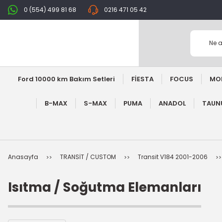
0 (554) 499 81 68
0216 471 05 42
Ford 10000 km Bakım Setleri
FİESTA
FOCUS
MO
B-MAX
S-MAX
PUMA
ANADOL
TAUNU
Anasayfa
TRANSİT / CUSTOM
Transit V184 2001-2006
Isıtma / Soğutma Elemanları