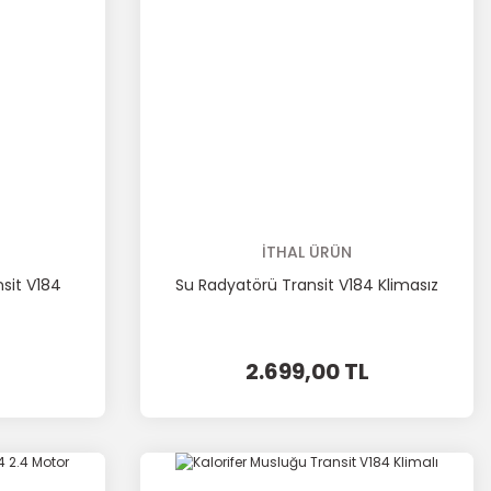
İTHAL ÜRÜN
nsit V184
Su Radyatörü Transit V184 Klimasız
2.699,00 TL