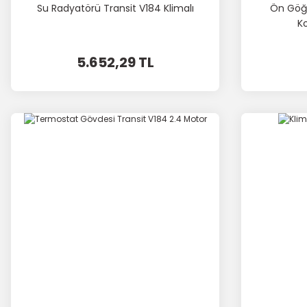
Su Radyatörü Transit V184 Klimalı
Ön Göğü
K
5.652,29 TL