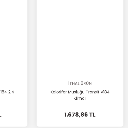
İTHAL ÜRÜN
184 2.4
Kalorifer Musluğu Transit V184
Klimalı
L
1.678,86 TL