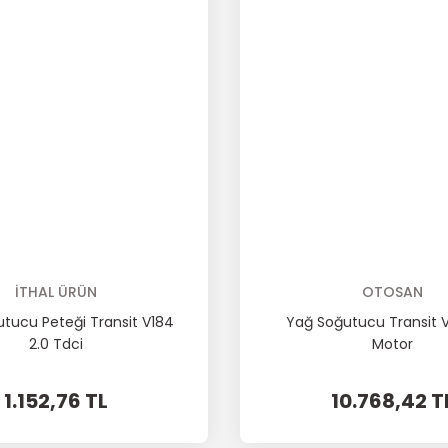
İTHAL ÜRÜN
OTOSAN
tucu Peteği Transit V184
Yağ Soğutucu Transit V
2.0 Tdci
Motor
1.152,76 TL
10.768,42 T