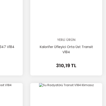
YERLİ ÜRÜN
V347 V184
Kalorifer Üfleyici Orta Üst Transit
V184
310,19 TL