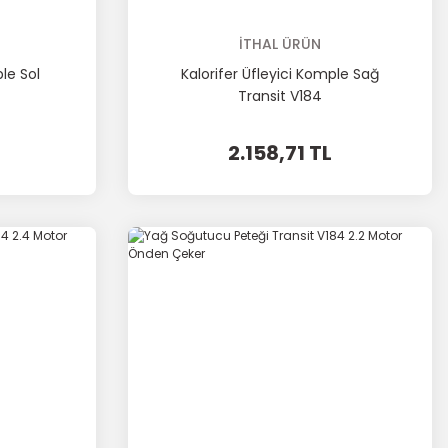
İTHAL ÜRÜN
ple Sol
Kalorifer Üfleyici Komple Sağ
Transit V184
2.158,71 TL