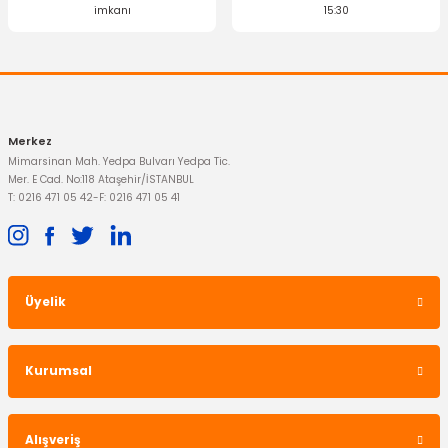
imkanı
15:30
Merkez
Mimarsinan Mah. Yedpa Bulvarı Yedpa Tic.
Mer. E Cad. No:118 Ataşehir/İSTANBUL
T: 0216 471 05 42
-
F: 0216 471 05 41
Üyelik
Kurumsal
Alışveriş