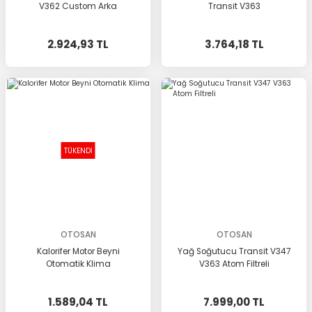
V362 Custom Arka
Transit V363
2.924,93 TL
3.764,18 TL
TÜKENDİ
OTOSAN
OTOSAN
Kalorifer Motor Beyni
Yağ Soğutucu Transit V347
Otomatik Klima
V363 Atom Filtreli
1.589,04 TL
7.999,00 TL