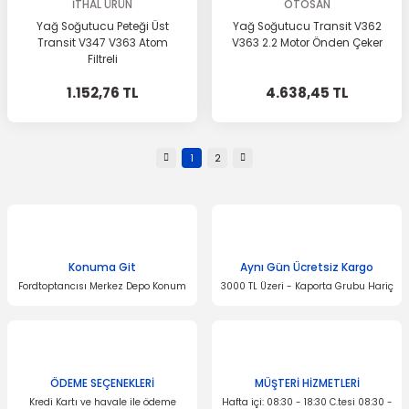
İTHAL ÜRÜN
OTOSAN
Yağ Soğutucu Peteği Üst
Yağ Soğutucu Transit V362
Transit V347 V363 Atom
V363 2.2 Motor Önden Çeker
Filtreli
1.152,76 TL
4.638,45 TL
1
2
Konuma Git
Aynı Gün Ücretsiz Kargo
Fordtoptancısı Merkez Depo Konum
3000 TL Üzeri - Kaporta Grubu Hariç
ÖDEME SEÇENEKLERİ
MÜŞTERİ HİZMETLERİ
Kredi Kartı ve havale ile ödeme
Hafta içi: 08:30 - 18:30 C.tesi 08:30 -