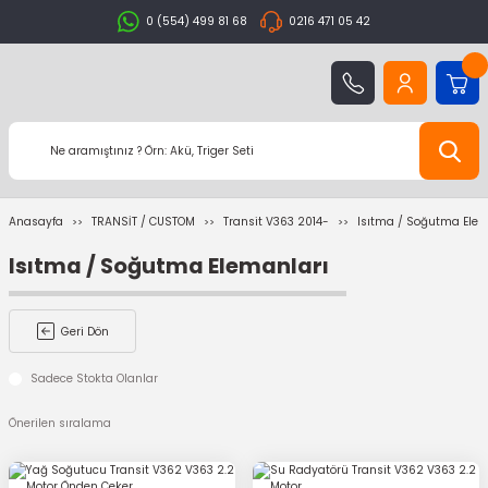
0 (554) 499 81 68
0216 471 05 42
Anasayfa
TRANSİT / CUSTOM
Transit V363 2014-
Isıtma / Soğutma Elem
Isıtma / Soğutma Elemanları
Geri Dön
Sadece Stokta Olanlar