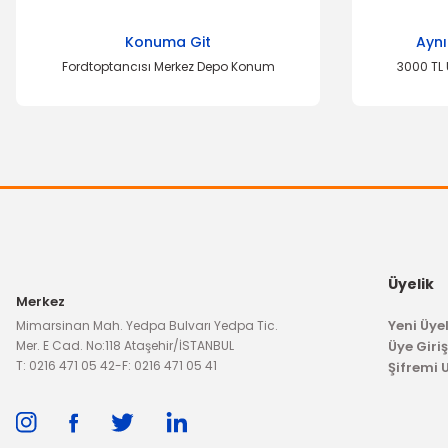
Konuma Git
Aynı
Fordtoptancısı Merkez Depo Konum
3000 TL 
Üyelik
Merkez
Yeni Üyel
Mimarsinan Mah. Yedpa Bulvarı Yedpa Tic.
Mer. E Cad. No:118 Ataşehir/İSTANBUL
Üye Giriş
T: 0216 471 05 42
-
F: 0216 471 05 41
Şifremi