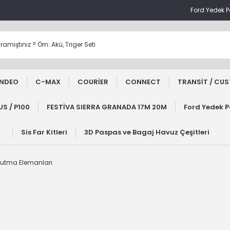
Ford Yedek 
NDEO
C-MAX
COURİER
CONNECT
TRANSİT / CU
S / P100
FESTİVA SIERRA GRANADA 17M 20M
Ford Yedek 
Sis Far Kitleri
3D Paspas ve Bagaj Havuz Çeşitleri
ğutma Elemanları