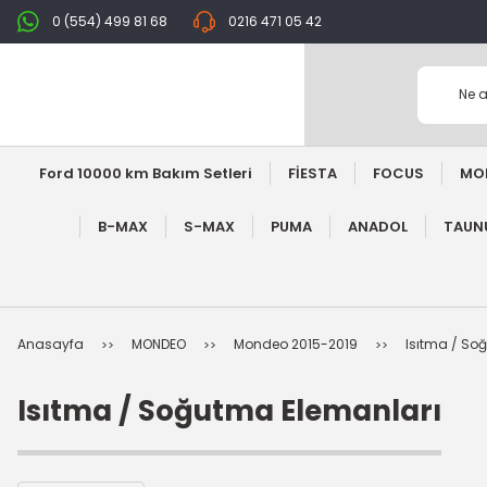
0 (554) 499 81 68
0216 471 05 42
Ford 10000 km Bakım Setleri
FİESTA
FOCUS
MO
B-MAX
S-MAX
PUMA
ANADOL
TAUNU
Anasayfa
MONDEO
Mondeo 2015-2019
Isıtma / So
Isıtma / Soğutma Elemanları