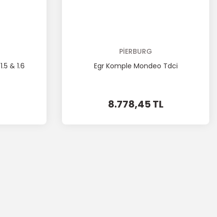
PİERBURG
5 & 1.6
Egr Komple Mondeo Tdci
8.778,45 TL