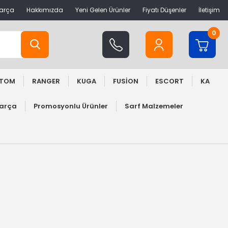
Parça
Hakkımızda
Yeni Gelen Ürünler
Fiyatı Düşenler
İletişim
0
STOM
RANGER
KUGA
FUSİON
ESCORT
KA
Parça
Promosyonlu Ürünler
Sarf Malzemeler