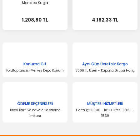
Mondeo Kuga
1.208,80 TL
4.182,33 TL
Konuma Git
Aynı Gün Ücretsiz Kargo
Fordtoptancısı Merkez Depo Konum
3000 TL Üzeri - Kaporta Grubu Hariç
ÖDEME SEÇENEKLERİ
MÜŞTERİ HİZMETLERİ
Kredi Kartı ve havale ile ödeme
Hafta içi: 08:30 - 18:30 C.tesi 08:30 -
imkanı
15:30