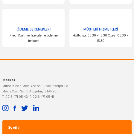
ÖDEME SEÇENEKLERİ
MÜŞTERİ HİZMETLERİ
Kredi Kartı ve havale ile ödeme
Hafta içi: 08:30 - 18:30 C.tesi 08:30 -
imkanı
15:30
Merkez
Mimarsinan Mah. Yedpa Bulvarı Yedpa Tic.
Mer. E Cad. No:118 Ataşehir/İSTANBUL
T: 0216 471 05 42
-
F: 0216 471 05 41
Üyelik