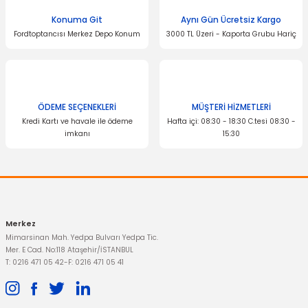
Konuma Git
Aynı Gün Ücretsiz Kargo
Fordtoptancısı Merkez Depo Konum
3000 TL Üzeri - Kaporta Grubu Hariç
ÖDEME SEÇENEKLERİ
MÜŞTERİ HİZMETLERİ
Kredi Kartı ve havale ile ödeme
Hafta içi: 08:30 - 18:30 C.tesi 08:30 -
imkanı
15:30
Merkez
Mimarsinan Mah. Yedpa Bulvarı Yedpa Tic.
Mer. E Cad. No:118 Ataşehir/İSTANBUL
T: 0216 471 05 42
-
F: 0216 471 05 41