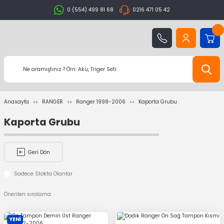
0 (554) 499 81 68
0216 471 05 42
Anasayfa
RANGER
Ranger 1998-2006
Kaporta Grubu
Kaporta Grubu
Geri Dön
Sadece Stokta Olanlar
YENİ