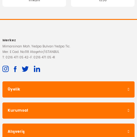
imkanı
15:30
Merkez
Mimarsinan Mah. Yedpa Bulvarı Yedpa Tic.
Mer. E Cad. No:118 Ataşehir/İSTANBUL
T: 0216 471 05 42
-
F: 0216 471 05 41
Üyelik
Kurumsal
Alışveriş