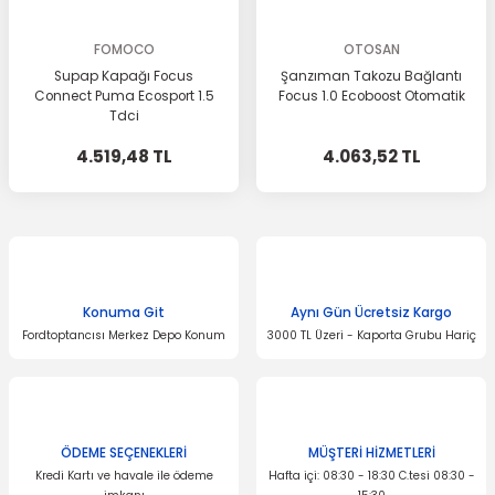
FOMOCO
OTOSAN
Supap Kapağı Focus
Şanzıman Takozu Bağlantı
Connect Puma Ecosport 1.5
Focus 1.0 Ecoboost Otomatik
Tdci
4.519,48 TL
4.063,52 TL
Konuma Git
Aynı Gün Ücretsiz Kargo
Fordtoptancısı Merkez Depo Konum
3000 TL Üzeri - Kaporta Grubu Hariç
ÖDEME SEÇENEKLERİ
MÜŞTERİ HİZMETLERİ
Kredi Kartı ve havale ile ödeme
Hafta içi: 08:30 - 18:30 C.tesi 08:30 -