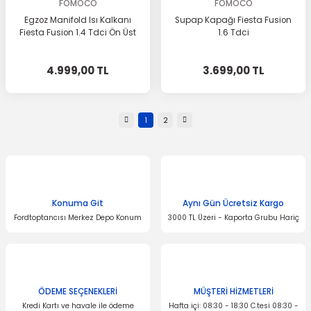
FOMOCO
FOMOCO
Egzoz Manifold Isı Kalkanı
Supap Kapağı Fiesta Fusion
Fiesta Fusion 1.4 Tdci Ön Üst
1.6 Tdci
4.999,00 TL
3.699,00 TL
1
2
Konuma Git
Aynı Gün Ücretsiz Kargo
Fordtoptancısı Merkez Depo Konum
3000 TL Üzeri - Kaporta Grubu Hariç
ÖDEME SEÇENEKLERİ
MÜŞTERİ HİZMETLERİ
Kredi Kartı ve havale ile ödeme
Hafta içi: 08:30 - 18:30 C.tesi 08:30 -