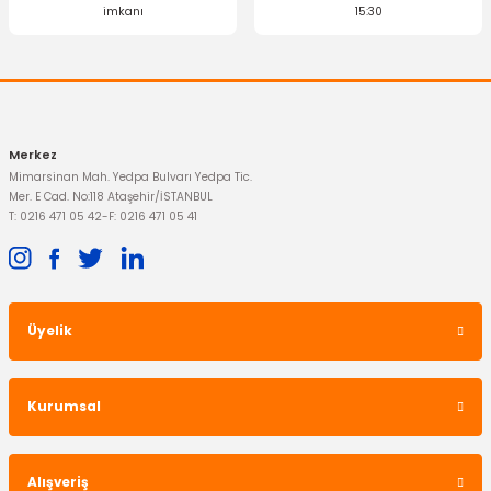
imkanı
15:30
Merkez
Mimarsinan Mah. Yedpa Bulvarı Yedpa Tic.
Mer. E Cad. No:118 Ataşehir/İSTANBUL
T: 0216 471 05 42
-
F: 0216 471 05 41
Üyelik
Kurumsal
Alışveriş