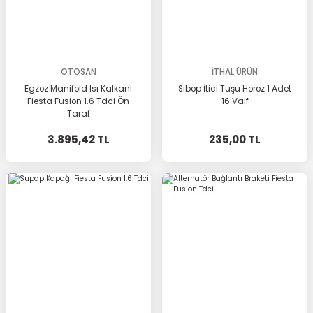
OTOSAN
İTHAL ÜRÜN
Egzoz Manifold Isı Kalkanı
Sibop İtici Tuşu Horoz 1 Adet
Fiesta Fusion 1.6 Tdci Ön
16 Valf
Taraf
3.895,42 TL
235,00 TL