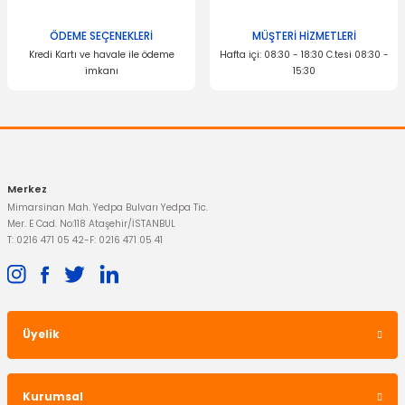
ÖDEME SEÇENEKLERİ
MÜŞTERİ HİZMETLERİ
Kredi Kartı ve havale ile ödeme
Hafta içi: 08:30 - 18:30 C.tesi 08:30 -
imkanı
15:30
Merkez
Mimarsinan Mah. Yedpa Bulvarı Yedpa Tic.
Mer. E Cad. No:118 Ataşehir/İSTANBUL
T: 0216 471 05 42
-
F: 0216 471 05 41
Üyelik
Kurumsal