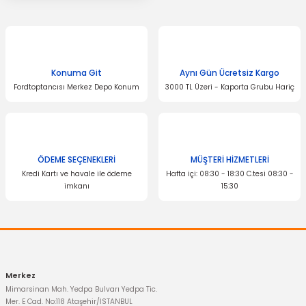
Konuma Git
Aynı Gün Ücretsiz Kargo
Fordtoptancısı Merkez Depo Konum
3000 TL Üzeri - Kaporta Grubu Hariç
ÖDEME SEÇENEKLERİ
MÜŞTERİ HİZMETLERİ
Kredi Kartı ve havale ile ödeme
Hafta içi: 08:30 - 18:30 C.tesi 08:30 -
imkanı
15:30
Merkez
Mimarsinan Mah. Yedpa Bulvarı Yedpa Tic.
Mer. E Cad. No:118 Ataşehir/İSTANBUL