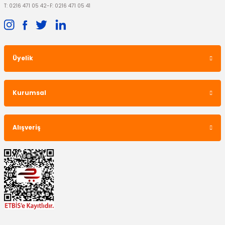
T: 0216 471 05 42
-
F: 0216 471 05 41
Üyelik
Kurumsal
Alışveriş