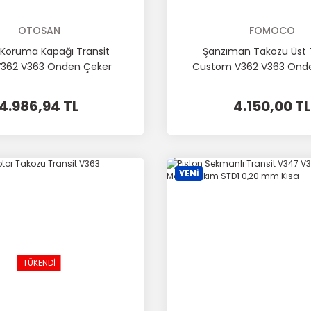
OTOSAN
FOMOCO
Koruma Kapağı Transit
Şanzıman Takozu Üst T
362 V363 Önden Çeker
Custom V362 V363 Önd
4.986,94 TL
4.150,00 TL
YENİ
TÜKENDİ