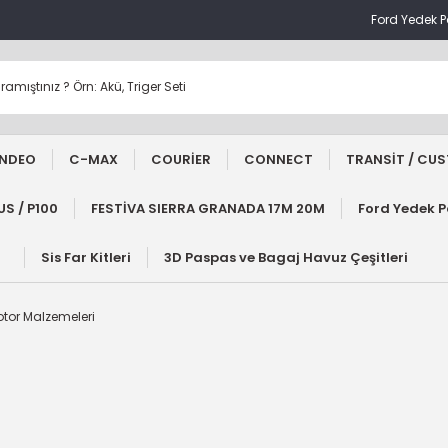
Ford Yedek 
NDEO
C-MAX
COURİER
CONNECT
TRANSİT / CU
S / P100
FESTİVA SIERRA GRANADA 17M 20M
Ford Yedek 
Sis Far Kitleri
3D Paspas ve Bagaj Havuz Çeşitleri
tor Malzemeleri