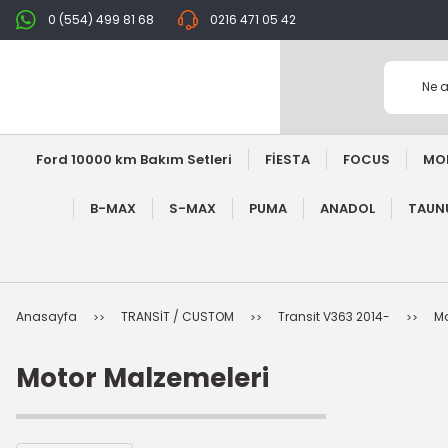
0 (554) 499 81 68
0216 471 05 42
Ford 10000 km Bakım Setleri
FİESTA
FOCUS
MO
B-MAX
S-MAX
PUMA
ANADOL
TAUNU
Anasayfa
TRANSİT / CUSTOM
Transit V363 2014-
Mo
Motor Malzemeleri