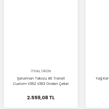
İTHAL ÜRÜN
Şanzıman Takozu Alt Transit
Yağ Kar
Custom V362 V363 Önden Çeker
2.0 Motor 2017/-
2.559,08 TL