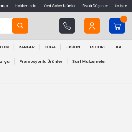
Parça
Hakkımızda
Yeni Gelen Ürünler
Fiyatı Düşenler
İletişim
STOM
RANGER
KUGA
FUSİON
ESCORT
KA
Parça
Promosyonlu Ürünler
Sarf Malzemeler