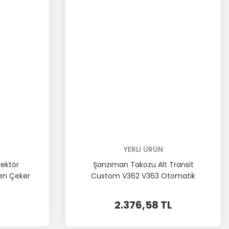
YERLİ ÜRÜN
jektör
Şanzıman Takozu Alt Transit
en Çeker
Custom V362 V363 Otomatik
Önden Çeker
L
2.376,58 TL