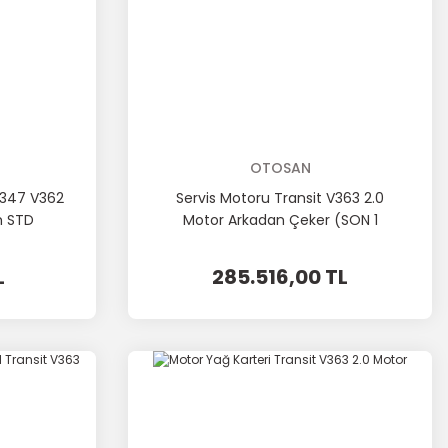
OTOSAN
V347 V362
Servis Motoru Transit V363 2.0
m STD
Motor Arkadan Çeker (SON 1
ADET)
L
285.516,00 TL