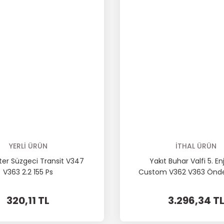
YERLİ ÜRÜN
İTHAL ÜRÜN
ter Süzgeci Transit V347
Yakıt Buhar Valfi 5. En
V363 2.2 155 Ps
Custom V362 V363 Önd
320,11 TL
3.296,34 T