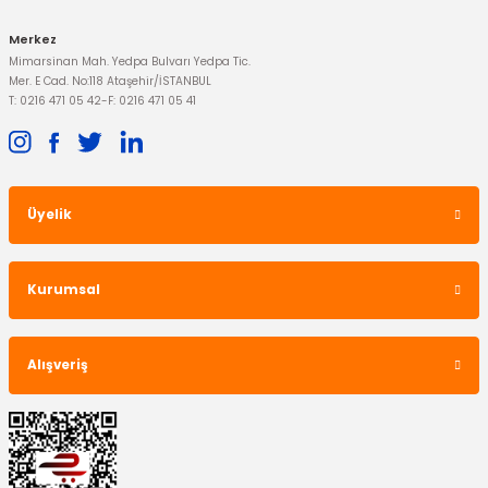
Merkez
Mimarsinan Mah. Yedpa Bulvarı Yedpa Tic.
Mer. E Cad. No:118 Ataşehir/İSTANBUL
T: 0216 471 05 42
-
F: 0216 471 05 41
Üyelik
Kurumsal
Alışveriş