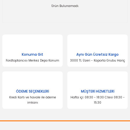
Ürün Bulunamadı.
Konuma Git
Aynı Gün Ücretsiz Kargo
Fordtoptancısı Merkez Depo Konum
3000 TL Üzeri - Kaporta Grubu Hariç
ÖDEME SEÇENEKLERİ
MÜŞTERİ HİZMETLERİ
Kredi Kartı ve havale ile ödeme
Hafta içi: 08:30 - 18:30 C.tesi 08:30 -
imkanı
15:30