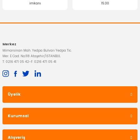
imkanı
15:30
Merkez
Mimarsinan Mah. Yedpa Bulvarı Yedpa Tic.
Mer. E Cad. No:118 Ataşehir/İSTANBUL
T: 0216 471 05 42
-
F: 0216 471 05 41
Üyelik
Kurumsal
Alışveriş