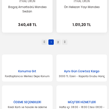
İTHAL ÜRÜN
İTHAL ÜRÜN
Bagaj Amortisörü Mondeo
Ön Helezon Yayı Mondeo
Sedan
340,48 TL
1.011,20 TL
1
2
Konuma Git
Aynı Gün Ücretsiz Kargo
Fordtoptancısı Merkez Depo Konum
3000 TL Üzeri - Kaporta Grubu Hariç
ÖDEME SEÇENEKLERİ
MÜŞTERİ HİZMETLERİ
Kredi Kartı ve havale ile ödeme
Hafta içi: 08:30 - 18:30 C.tesi 08:30 -