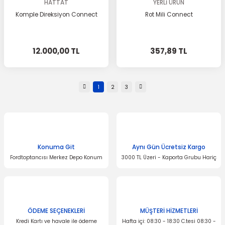
HATTAT
YERLİ ÜRÜN
Komple Direksiyon Connect
Rot Mili Connect
12.000,00 TL
357,89 TL
1
2
3
Konuma Git
Aynı Gün Ücretsiz Kargo
Fordtoptancısı Merkez Depo Konum
3000 TL Üzeri - Kaporta Grubu Hariç
ÖDEME SEÇENEKLERİ
MÜŞTERİ HİZMETLERİ
Kredi Kartı ve havale ile ödeme
Hafta içi: 08:30 - 18:30 C.tesi 08:30 -