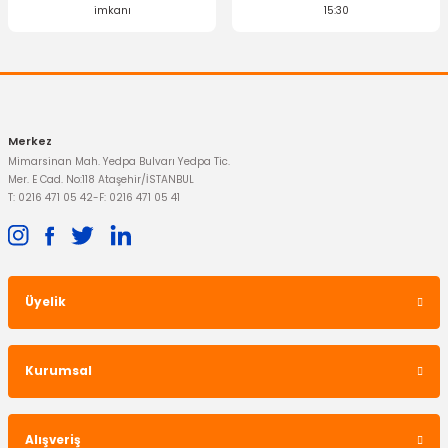
imkanı
15:30
Merkez
Mimarsinan Mah. Yedpa Bulvarı Yedpa Tic.
Mer. E Cad. No:118 Ataşehir/İSTANBUL
T: 0216 471 05 42
-
F: 0216 471 05 41
Üyelik
Kurumsal
Alışveriş