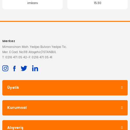
imkanı
15:30
Merkez
Mimarsinan Mah. Yedpa Bulvarı Yedpa Tic.
Mer. E Cad. No:118 Ataşehir/İSTANBUL
T: 0216 471 05 42
-
F: 0216 471 05 41
Üyelik
Kurumsal
Alışveriş