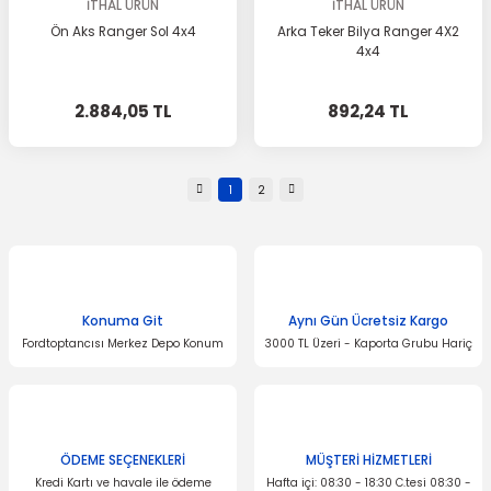
İTHAL ÜRÜN
İTHAL ÜRÜN
Ön Aks Ranger Sol 4x4
Arka Teker Bilya Ranger 4X2
4x4
2.884,05 TL
892,24 TL
1
2
Konuma Git
Aynı Gün Ücretsiz Kargo
Fordtoptancısı Merkez Depo Konum
3000 TL Üzeri - Kaporta Grubu Hariç
ÖDEME SEÇENEKLERİ
MÜŞTERİ HİZMETLERİ
Kredi Kartı ve havale ile ödeme
Hafta içi: 08:30 - 18:30 C.tesi 08:30 -