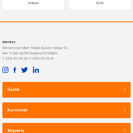
imkanı
15:30
Merkez
Mimarsinan Mah. Yedpa Bulvarı Yedpa Tic.
Mer. E Cad. No:118 Ataşehir/İSTANBUL
T: 0216 471 05 42
-
F: 0216 471 05 41
Üyelik
Kurumsal
Alışveriş