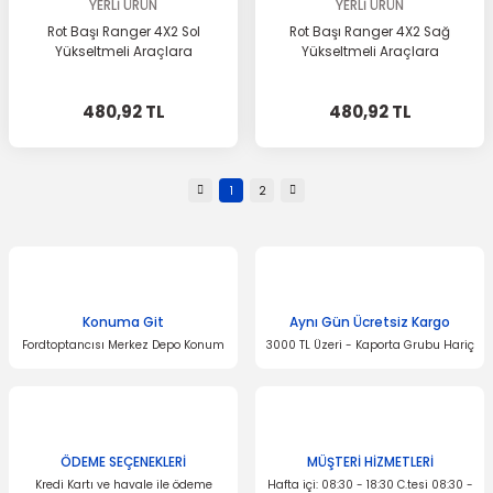
YERLİ ÜRÜN
YERLİ ÜRÜN
Rot Başı Ranger 4X2 Sol
Rot Başı Ranger 4X2 Sağ
Yükseltmeli Araçlara
Yükseltmeli Araçlara
480,92 TL
480,92 TL
1
2
Konuma Git
Aynı Gün Ücretsiz Kargo
Fordtoptancısı Merkez Depo Konum
3000 TL Üzeri - Kaporta Grubu Hariç
ÖDEME SEÇENEKLERİ
MÜŞTERİ HİZMETLERİ
Kredi Kartı ve havale ile ödeme
Hafta içi: 08:30 - 18:30 C.tesi 08:30 -