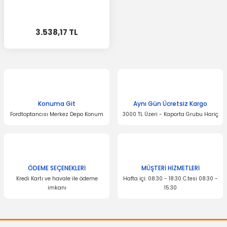
3.538,17 TL
Konuma Git
Aynı Gün Ücretsiz Kargo
Fordtoptancısı Merkez Depo Konum
3000 TL Üzeri - Kaporta Grubu Hariç
ÖDEME SEÇENEKLERİ
MÜŞTERİ HİZMETLERİ
Kredi Kartı ve havale ile ödeme
Hafta içi: 08:30 - 18:30 C.tesi 08:30 -
imkanı
15:30