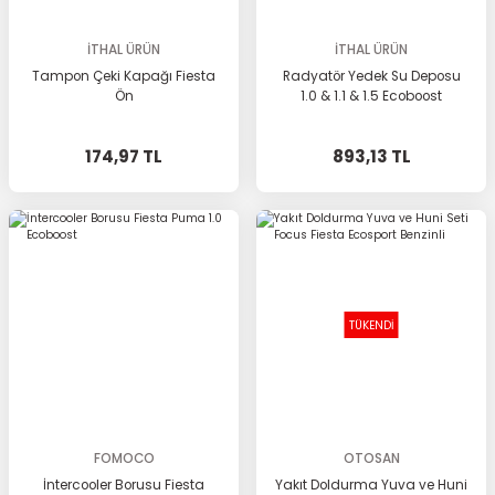
İTHAL ÜRÜN
İTHAL ÜRÜN
Tampon Çeki Kapağı Fiesta
Radyatör Yedek Su Deposu
Ön
1.0 & 1.1 & 1.5 Ecoboost
174,97 TL
893,13 TL
TÜKENDİ
FOMOCO
OTOSAN
İntercooler Borusu Fiesta
Yakıt Doldurma Yuva ve Huni