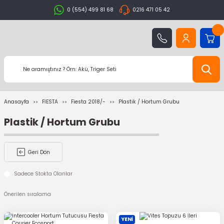
0 (554) 499 81 68
0216 471 05 42
Anasayfa
FİESTA
Fiesta 2018/-
Plastik / Hortum Grubu
Plastik / Hortum Grubu
Geri Dön
Sadece Stokta Olanlar
YENİ