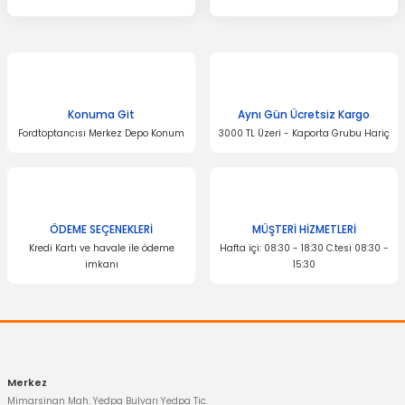
Konuma Git
Aynı Gün Ücretsiz Kargo
Fordtoptancısı Merkez Depo Konum
3000 TL Üzeri - Kaporta Grubu Hariç
ÖDEME SEÇENEKLERİ
MÜŞTERİ HİZMETLERİ
Kredi Kartı ve havale ile ödeme
Hafta içi: 08:30 - 18:30 C.tesi 08:30 -
imkanı
15:30
Merkez
Mimarsinan Mah. Yedpa Bulvarı Yedpa Tic.