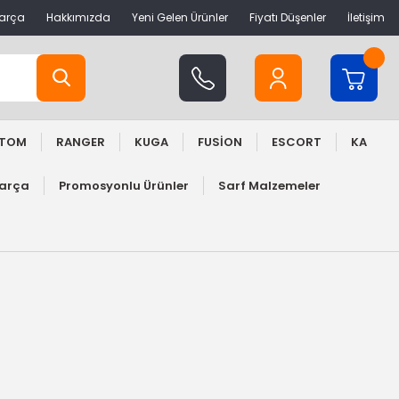
Parça
Hakkımızda
Yeni Gelen Ürünler
Fiyatı Düşenler
İletişim
STOM
RANGER
KUGA
FUSİON
ESCORT
KA
Parça
Promosyonlu Ürünler
Sarf Malzemeler