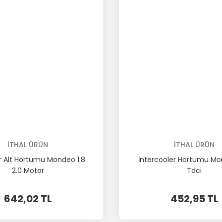
İTHAL ÜRÜN
İTHAL ÜRÜN
 Alt Hortumu Mondeo 1.8
İntercooler Hortumu Mo
2.0 Motor
Tdci
642,02 TL
452,95 TL