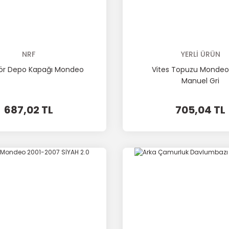
NRF
YERLİ ÜRÜN
ör Depo Kapağı Mondeo
Vites Topuzu Mondeo 6
Manuel Gri
687,02 TL
705,04 TL