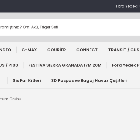
Ford Yedek 
NDEO
C-MAX
COURİER
CONNECT
TRANSİT / CU
S / P100
FESTİVA SIERRA GRANADA 17M 20M
Ford Yedek 
Sis Far Kitleri
3D Paspas ve Bagaj Havuz Çeşitleri
ortum Grubu