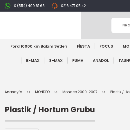
0 (554) 499 81 68
0216 471 05 42
Ford 10000 km Bakım Setleri
FİESTA
FOCUS
MO
B-MAX
S-MAX
PUMA
ANADOL
TAUNU
Anasayfa
MONDEO
Mondeo 2000-2007
Plastik / H
Plastik / Hortum Grubu