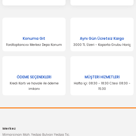
Konuma Git
Aynı Gün Ücretsiz Kargo
Fordtoptancısı Merkez Depo Konum
3000 TL Üzeri - Kaporta Grubu Hariç
ÖDEME SEÇENEKLERİ
MÜŞTERİ HİZMETLERİ
Kredi Kartı ve havale ile ödeme
Hafta içi: 08:30 - 18:30 C.tesi 08:30 -
imkanı
15:30
Merkez
Mimarsinan Mah. Yedpa Bulvarı Yedpa Tic.