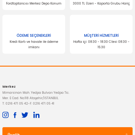
Fordtoptancısı Merkez Depo Konum
3000 TL Üzeri - Kaporta Grubu Hariç
ÖDEME SEÇENEKLERİ
MÜŞTERİ HİZMETLERİ
Kredi Kartı ve havale ile ödeme
Hafta içi: 08:30 - 18:30 C.tesi 08:30 -
imkanı
15:30
Merkez
Mimarsinan Mah. Yedpa Bulvarı Yedpa Tic.
Mer. E Cad. No:118 Ataşehir/İSTANBUL
T: 0216 471 05 42
-
F: 0216 471 05 41