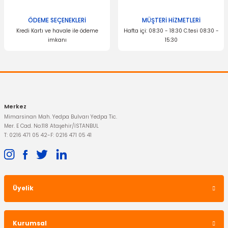
ÖDEME SEÇENEKLERİ
MÜŞTERİ HİZMETLERİ
Kredi Kartı ve havale ile ödeme
Hafta içi: 08:30 - 18:30 C.tesi 08:30 -
imkanı
15:30
Merkez
Mimarsinan Mah. Yedpa Bulvarı Yedpa Tic.
Mer. E Cad. No:118 Ataşehir/İSTANBUL
T: 0216 471 05 42
-
F: 0216 471 05 41
Üyelik
Kurumsal