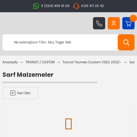
0 (554) 499 81 68
0216 471 05 42
Anasayfa
TRANSİT / CUSTOM
Transit Tourneo Custom V362 2012/-
Sarf
Sarf Malzemeler
Geri Dön