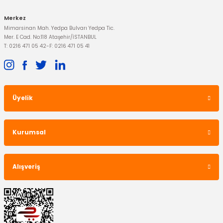
Merkez
Mimarsinan Mah. Yedpa Bulvarı Yedpa Tic.
Mer. E Cad. No:118 Ataşehir/İSTANBUL
T: 0216 471 05 42
-
F: 0216 471 05 41
Üyelik
Kurumsal
Alışveriş