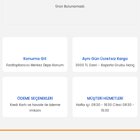
Ürün Bulunamadı.
Konuma Git
Aynı Gün Ücretsiz Kargo
Fordtoptancısı Merkez Depo Konum
3000 TL Üzeri - Kaporta Grubu Hariç
ÖDEME SEÇENEKLERİ
MÜŞTERİ HİZMETLERİ
Kredi Kartı ve havale ile ödeme
Hafta içi: 08:30 - 18:30 C.tesi 08:30 -
imkanı
15:30