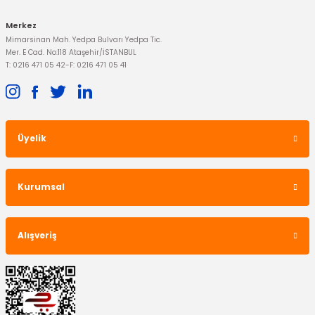
Merkez
Mimarsinan Mah. Yedpa Bulvarı Yedpa Tic.
Mer. E Cad. No:118 Ataşehir/İSTANBUL
T: 0216 471 05 42
-
F: 0216 471 05 41
Üyelik
Kurumsal
Alışveriş