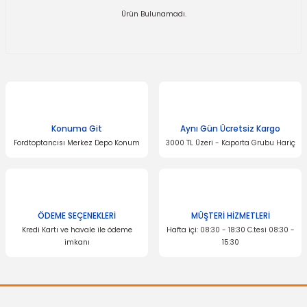
Ürün Bulunamadı.
Konuma Git
Aynı Gün Ücretsiz Kargo
Fordtoptancısı Merkez Depo Konum
3000 TL Üzeri - Kaporta Grubu Hariç
ÖDEME SEÇENEKLERİ
MÜŞTERİ HİZMETLERİ
Kredi Kartı ve havale ile ödeme
Hafta içi: 08:30 - 18:30 C.tesi 08:30 -
imkanı
15:30