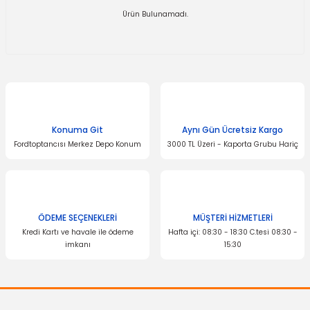
Ürün Bulunamadı.
Konuma Git
Aynı Gün Ücretsiz Kargo
Fordtoptancısı Merkez Depo Konum
3000 TL Üzeri - Kaporta Grubu Hariç
ÖDEME SEÇENEKLERİ
MÜŞTERİ HİZMETLERİ
Kredi Kartı ve havale ile ödeme
Hafta içi: 08:30 - 18:30 C.tesi 08:30 -
imkanı
15:30