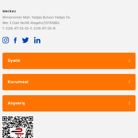
Merkez
Mimarsinan Mah. Yedpa Bulvarı Yedpa Tic.
Mer. E Cad. No:118 Ataşehir/İSTANBUL
T: 0216 471 05 42
-
F: 0216 471 05 41
Üyelik
Kurumsal
Alışveriş