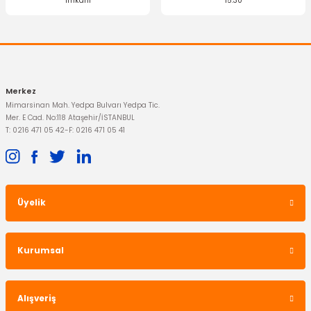
imkanı
15:30
Merkez
Mimarsinan Mah. Yedpa Bulvarı Yedpa Tic.
Mer. E Cad. No:118 Ataşehir/İSTANBUL
T: 0216 471 05 42
-
F: 0216 471 05 41
Üyelik
Kurumsal
Alışveriş