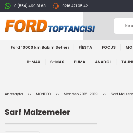
0 (554) 499 81 68
0216 471 05 42
Ford 10000 km Bakım Setleri
FİESTA
FOCUS
MO
B-MAX
S-MAX
PUMA
ANADOL
TAUNU
Anasayfa
MONDEO
Mondeo 2015-2019
Sarf Malzem
Sarf Malzemeler