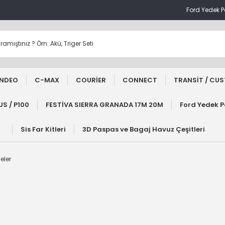
Ford Yedek 
NDEO
C-MAX
COURİER
CONNECT
TRANSİT / CU
S / P100
FESTİVA SIERRA GRANADA 17M 20M
Ford Yedek 
Sis Far Kitleri
3D Paspas ve Bagaj Havuz Çeşitleri
eler