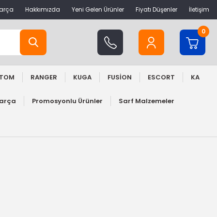
Parça
Hakkımızda
Yeni Gelen Ürünler
Fiyatı Düşenler
İletişim
0
STOM
RANGER
KUGA
FUSİON
ESCORT
KA
Parça
Promosyonlu Ürünler
Sarf Malzemeler