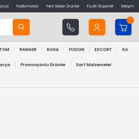
Parça
Hakkımızda
Yeni Gelen Ürünler
Fiyatı Düşenler
İletişim
STOM
RANGER
KUGA
FUSİON
ESCORT
KA
Parça
Promosyonlu Ürünler
Sarf Malzemeler