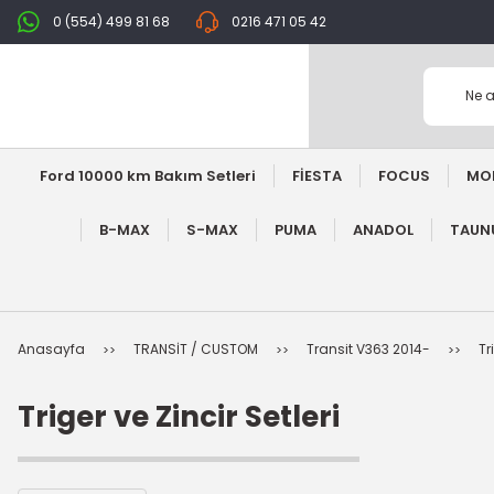
0 (554) 499 81 68
0216 471 05 42
Ford 10000 km Bakım Setleri
FİESTA
FOCUS
MO
B-MAX
S-MAX
PUMA
ANADOL
TAUNU
Anasayfa
TRANSİT / CUSTOM
Transit V363 2014-
Tr
Triger ve Zincir Setleri