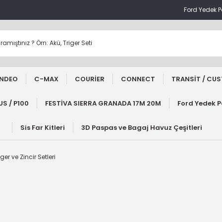
Ford Yedek 
NDEO
C-MAX
COURİER
CONNECT
TRANSİT / CU
S / P100
FESTİVA SIERRA GRANADA 17M 20M
Ford Yedek 
Sis Far Kitleri
3D Paspas ve Bagaj Havuz Çeşitleri
iger ve Zincir Setleri