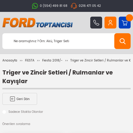
0 (554) 499 81 68
0216 471 05 42
Anasayfa
FİESTA
Fiesta 2018/-
Triger ve Zincir Setleri / Rulmanlar ve Ka
Triger ve Zincir Setleri / Rulmanlar ve
Kayışlar
Geri Dön
Sadece Stokta Olanlar