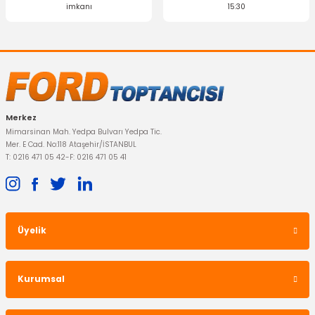
imkanı
15:30
Merkez
Mimarsinan Mah. Yedpa Bulvarı Yedpa Tic.
Mer. E Cad. No:118 Ataşehir/İSTANBUL
T: 0216 471 05 42
-
F: 0216 471 05 41
Üyelik
Kurumsal