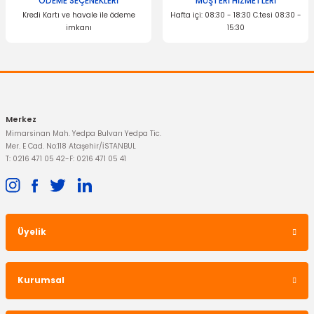
ÖDEME SEÇENEKLERİ
MÜŞTERİ HİZMETLERİ
Kredi Kartı ve havale ile ödeme
Hafta içi: 08:30 - 18:30 C.tesi 08:30 -
imkanı
15:30
Merkez
Mimarsinan Mah. Yedpa Bulvarı Yedpa Tic.
Mer. E Cad. No:118 Ataşehir/İSTANBUL
T: 0216 471 05 42
-
F: 0216 471 05 41
Üyelik
Kurumsal