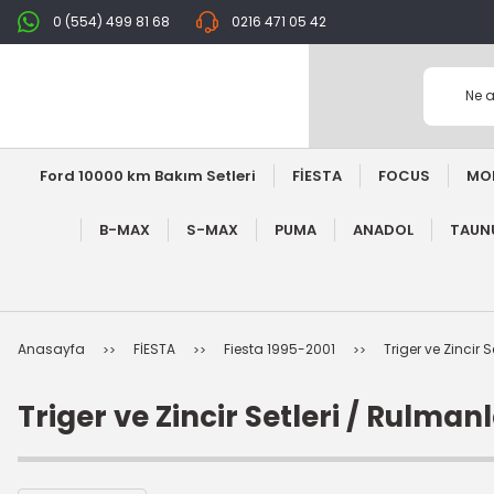
0 (554) 499 81 68
0216 471 05 42
Ford 10000 km Bakım Setleri
FİESTA
FOCUS
MO
B-MAX
S-MAX
PUMA
ANADOL
TAUNU
Anasayfa
FİESTA
Fiesta 1995-2001
Triger ve Zincir 
Triger ve Zincir Setleri / Rulman