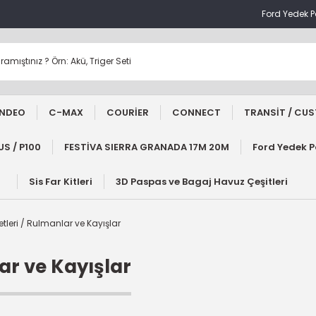
Ford Yedek 
NDEO
C-MAX
COURİER
CONNECT
TRANSİT / CU
S / P100
FESTİVA SIERRA GRANADA 17M 20M
Ford Yedek 
Sis Far Kitleri
3D Paspas ve Bagaj Havuz Çeşitleri
Setleri / Rulmanlar ve Kayışlar
lar ve Kayışlar