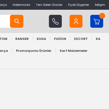
Parça
Hakkımızda
Yeni Gelen Ürünler
Fiyatı Düşenler
İletişim
STOM
RANGER
KUGA
FUSİON
ESCORT
KA
Parça
Promosyonlu Ürünler
Sarf Malzemeler