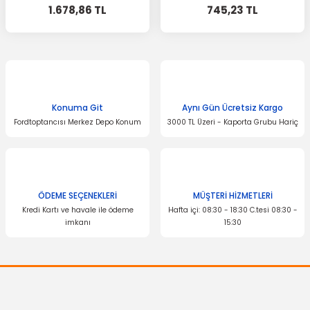
1.678,86 TL
745,23 TL
Konuma Git
Aynı Gün Ücretsiz Kargo
Fordtoptancısı Merkez Depo Konum
3000 TL Üzeri - Kaporta Grubu Hariç
ÖDEME SEÇENEKLERİ
MÜŞTERİ HİZMETLERİ
Kredi Kartı ve havale ile ödeme
Hafta içi: 08:30 - 18:30 C.tesi 08:30 -
imkanı
15:30