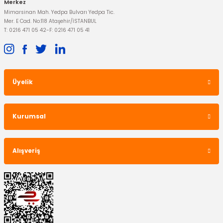
Merkez
Mimarsinan Mah. Yedpa Bulvarı Yedpa Tic.
Mer. E Cad. No:118 Ataşehir/İSTANBUL
T: 0216 471 05 42
-
F: 0216 471 05 41
Üyelik
Kurumsal
Alışveriş