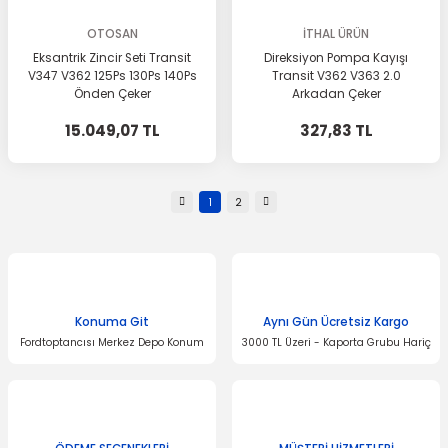
OTOSAN
İTHAL ÜRÜN
Eksantrik Zincir Seti Transit
Direksiyon Pompa Kayışı
V347 V362 125Ps 130Ps 140Ps
Transit V362 V363 2.0
Önden Çeker
Arkadan Çeker
15.049,07 TL
327,83 TL
1
2
Konuma Git
Aynı Gün Ücretsiz Kargo
Fordtoptancısı Merkez Depo Konum
3000 TL Üzeri - Kaporta Grubu Hariç