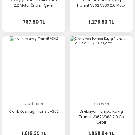
V Kayışı Transit V347 V362
Eksantrik Zincir Kapağı
2.2 Motor Önden Çeker
Transit V362 V363 2.0 Motor
787,50 TL
1.278,63 TL
YERLİ ÜRÜN
OTOSAN
Krank Kasnağı Transit V362
Direksiyon Pompa Kayışı
Transit V362 V363 2.0 Ön
Çeker
1.816,35 TL
1.058,94 TL