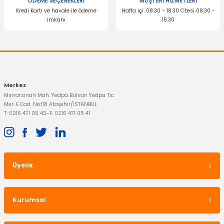
ÖDEME SEÇENEKLERİ
MÜŞTERİ HİZMETLERİ
Kredi Kartı ve havale ile ödeme
Hafta içi: 08:30 - 18:30 C.tesi 08:30 -
imkanı
15:30
Merkez
Mimarsinan Mah. Yedpa Bulvarı Yedpa Tic.
Mer. E Cad. No:118 Ataşehir/İSTANBUL
T: 0216 471 05 42
-
F: 0216 471 05 41
Üyelik
Kurumsal