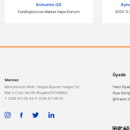
Konuma Git
Aynı
Fordtoptancısı Merkez Depo Konum
3000 TL 
Üyelik
Merkez
Yeni Üyel
Mimarsinan Mah. Yedpa Bulvarı Yedpa Tic.
Mer. E Cad. No:118 Ataşehir/İSTANBUL
Üye Giriş
T: 0216 471 05 42
-
F: 0216 471 05 41
Şifremi