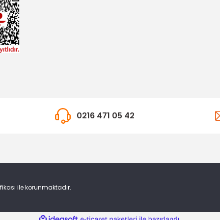
0216 471 05 42
ifikası ile korunmaktadır.
ile
ideasoft
e-