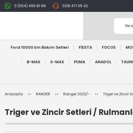
0 (554) 499 81 68
0216 471 05 42
Ford 10000 km Bakım Setleri
FİESTA
FOCUS
MO
B-MAX
S-MAX
PUMA
ANADOL
TAUNU
Anasayfa
RANGER
Ranger 2023/-
Triger ve Zincir 
Triger ve Zincir Setleri / Rulman