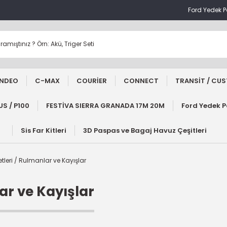
Ford Yedek 
NDEO
C-MAX
COURİER
CONNECT
TRANSİT / CU
S / P100
FESTİVA SIERRA GRANADA 17M 20M
Ford Yedek 
Sis Far Kitleri
3D Paspas ve Bagaj Havuz Çeşitleri
Setleri / Rulmanlar ve Kayışlar
lar ve Kayışlar