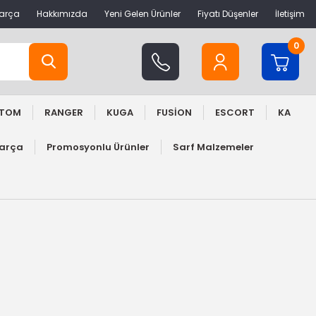
Parça
Hakkımızda
Yeni Gelen Ürünler
Fiyatı Düşenler
İletişim
0
STOM
RANGER
KUGA
FUSİON
ESCORT
KA
Parça
Promosyonlu Ürünler
Sarf Malzemeler