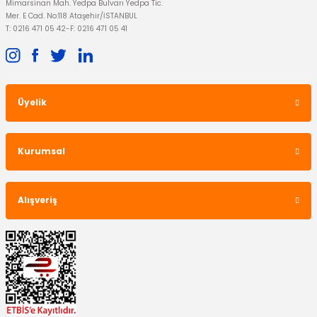
Mimarsinan Mah. Yedpa Bulvarı Yedpa Tic.
Mer. E Cad. No:118 Ataşehir/İSTANBUL
T: 0216 471 05 42
-
F: 0216 471 05 41
Üyelik
Kurumsal
Alışveriş