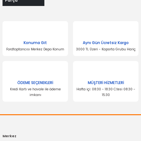
Parça
Konuma Git
Aynı Gün Ücretsiz Kargo
Fordtoptancısı Merkez Depo Konum
3000 TL Üzeri - Kaporta Grubu Hariç
ÖDEME SEÇENEKLERİ
MÜŞTERİ HİZMETLERİ
Kredi Kartı ve havale ile ödeme
Hafta içi: 08:30 - 18:30 C.tesi 08:30 -
imkanı
15:30
Merkez