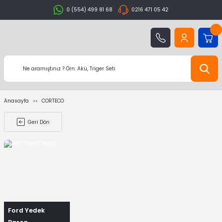
0 (554) 499 81 68
0216 471 05 42
Anasayfa
CORTECO
Geri Dön
Ford Yedek