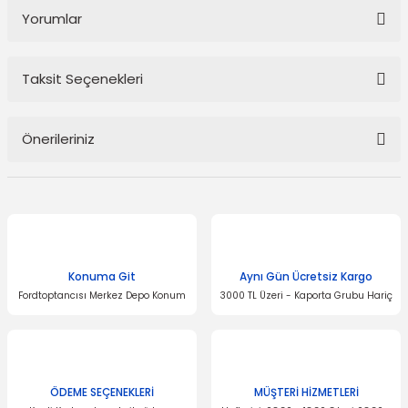
Yorumlar
Taksit Seçenekleri
Bu ürüne ilk yorumu siz yapın!
Önerileriniz
Yorum Yaz
Bu ürünün fiyat bilgisi, resim, ürün açıklamalarında ve diğer
konularda yetersiz gördüğünüz noktaları öneri formunu kullanarak
tarafımıza iletebilirsiniz.
Görüş ve önerileriniz için teşekkür ederiz.
Konuma Git
Aynı Gün Ücretsiz Kargo
Ürün resmi kalitesiz, bozuk veya görüntülenemiyor.
Fordtoptancısı Merkez Depo Konum
3000 TL Üzeri - Kaporta Grubu Hariç
Ürün açıklamasında eksik bilgiler bulunuyor.
Ürün bilgilerinde hatalar bulunuyor.
Ürün fiyatı diğer sitelerden daha pahalı.
Bu ürüne benzer farklı alternatifler olmalı.
ÖDEME SEÇENEKLERİ
MÜŞTERİ HİZMETLERİ