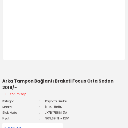
Arka Tampon Bağlantı Braketi Focus Orta Sedan
2019/-
0 - Yorum Yap
Kategori
Kaporta Grubu
Marka
İTHAL ÜRÜN
Stok Kodu
JX7B 17B861 B1A
Fiyat
909,69 TL + KDV