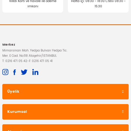
Kredi Kartı ve havale ile ödeme
Hafta içi: 08:30 - 18:30 C.tesi 08:30 -
imkanı
15:30
Gönder
Merkez
Mimarsinan Mah. Yedpa Bulvarı Yedpa Tic.
Mer. E Cad. No:118 Ataşehir/İSTANBUL
T: 0216 471 05 42
-
F: 0216 471 05 41
Üyelik
Kurumsal