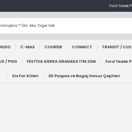
Ford Yedek 
NDEO
C-MAX
COURİER
CONNECT
TRANSİT / CU
S / P100
FESTİVA SIERRA GRANADA 17M 20M
Ford Yedek 
Sis Far Kitleri
3D Paspas ve Bagaj Havuz Çeşitleri