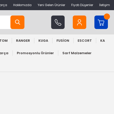
Parça
Hakkımızda
Yeni Gelen Ürünler
Fiyatı Düşenler
İletişim
STOM
RANGER
KUGA
FUSİON
ESCORT
KA
Parça
Promosyonlu Ürünler
Sarf Malzemeler