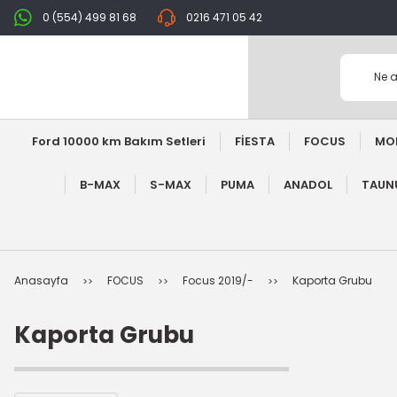
0 (554) 499 81 68
0216 471 05 42
Ford 10000 km Bakım Setleri
FİESTA
FOCUS
MO
B-MAX
S-MAX
PUMA
ANADOL
TAUNU
Anasayfa
FOCUS
Focus 2019/-
Kaporta Grubu
Kaporta Grubu