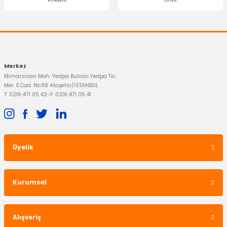
Gönder
Merkez
Mimarsinan Mah. Yedpa Bulvarı Yedpa Tic.
Mer. E Cad. No:118 Ataşehir/İSTANBUL
T: 0216 471 05 42
-
F: 0216 471 05 41
Üyelik
Kurumsal
Alışveriş