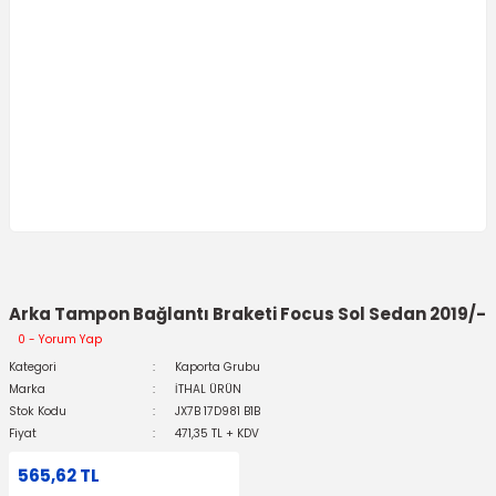
Arka Tampon Bağlantı Braketi Focus Sol Sedan 2019/-
0 - Yorum Yap
Kategori
Kaporta Grubu
Marka
İTHAL ÜRÜN
Stok Kodu
JX7B 17D981 B1B
Fiyat
471,35 TL + KDV
565,62 TL