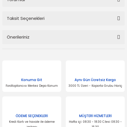
Taksit Seçenekleri
Bu ürüne ilk yorumu siz yapın!
Önerileriniz
Yorum Yaz
Bu ürünün fiyat bilgisi, resim, ürün açıklamalarında ve diğer
konularda yetersiz gördüğünüz noktaları öneri formunu kullanarak
tarafımıza iletebilirsiniz.
Görüş ve önerileriniz için teşekkür ederiz.
Konuma Git
Aynı Gün Ücretsiz Kargo
Ürün resmi kalitesiz, bozuk veya görüntülenemiyor.
Fordtoptancısı Merkez Depo Konum
3000 TL Üzeri - Kaporta Grubu Hariç
Ürün açıklamasında eksik bilgiler bulunuyor.
Ürün bilgilerinde hatalar bulunuyor.
Ürün fiyatı diğer sitelerden daha pahalı.
Bu ürüne benzer farklı alternatifler olmalı.
ÖDEME SEÇENEKLERİ
MÜŞTERİ HİZMETLERİ
Kredi Kartı ve havale ile ödeme
Hafta içi: 08:30 - 18:30 C.tesi 08:30 -
imkanı
15:30