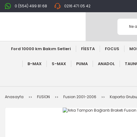
0 (554) 499 81 68
0216 471 05 42
Ford 10000 km Bakım Setleri
FİESTA
FOCUS
MO
B-MAX
S-MAX
PUMA
ANADOL
TAUNU
Anasayfa
FUSİON
Fusion 2001-2006
Kaporta Grub