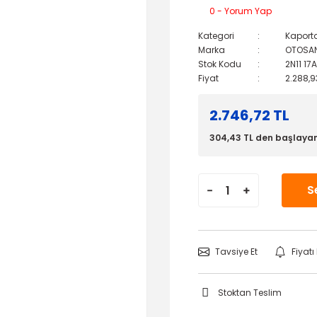
0 - Yorum Yap
Kategori
Kaport
Marka
OTOSA
Stok Kodu
2N11 17
Fiyat
2.288,9
2.746,72 TL
304,43 TL den başlayan 
S
Tavsiye Et
Fiyat
Stoktan Teslim