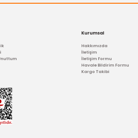
Kurumsal
DELPHİ
ik
Hakkımızda
Maf Sensörü (Turbo Basınç) Fiesta Fusion 1.6 Tdci
i
İletişim
 Unuttum
İletişim Formu
Havale Bildirim Formu
1.312,50 TL
Kargo Takibi