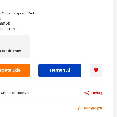
a Grubu
,
Kaporta Grubu
N
A881 AK
3 TL + KDV
taksitlerle!!
epete Ekle
Hemen Al
ı Düşünce Haber Ver
Paylaş
Karşılaştır