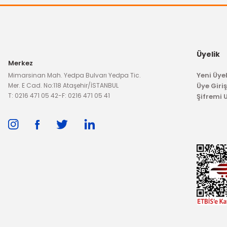
Üyelik
Merkez
Yeni Üyel
Mimarsinan Mah. Yedpa Bulvarı Yedpa Tic.
YERLİ ÜRÜN
Mer. E Cad. No:118 Ataşehir/İSTANBUL
Üye Giriş
Manifold Devirdaim Su Hortumu Fiesta Fusion 1.4 Tdci
T: 0216 471 05 42
-
F: 0216 471 05 41
Şifremi
2.746,72 TL