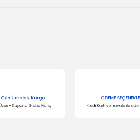
onularda yetersiz gördüğünüz noktaları öneri formunu kullanarak tarafımı
Bu ürüne ilk yorumu siz yapın!
Yorum Yaz
 Gün Ücretsiz Kargo
ÖDEME SEÇENEKLE
Üzeri - Kaporta Grubu Hariç
Kredi Kartı ve havale ile öd
Gönder