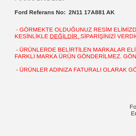
Ford Referans No:
2N11 17A881 AK
- GÖRMEKTE OLDUĞUNUZ RESİM ELİMİZDEK
KESİNLİKLE
DEĞİLDİR.
SİPARİŞİNİZİ VER
- ÜRÜNLERDE BELİRTİLEN MARKALAR ELİ
FARKLI MARKA ÜRÜN GÖNDERİLMEZ. GÖNÜL
- ÜRÜNLER ADINIZA FATURALI OLARAK G
Fo
E