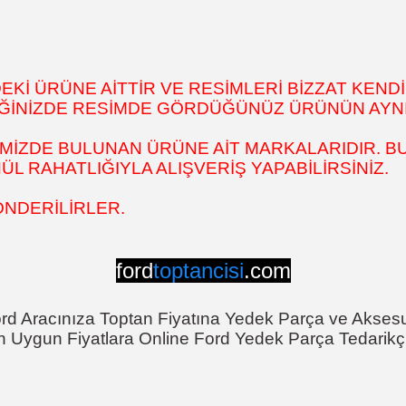
İ ÜRÜNE AİTTİR VE RESİMLERİ BİZZAT KENDİ
DİĞİNİZDE RESİMDE GÖRDÜĞÜNÜZ ÜRÜNÜN AYNI
MİZDE BULUNAN ÜRÜNE AİT MARKALARIDIR. BU
 RAHATLIĞIYLA ALIŞVERİŞ YAPABİLİRSİNİZ.
ÖNDERİLİRLER.
ford
toptancisi
.com
rd Aracınıza Toptan Fiyatına Yedek Parça ve Akses
n Uygun Fiyatlara Online Ford Yedek Parça Tedarikçi