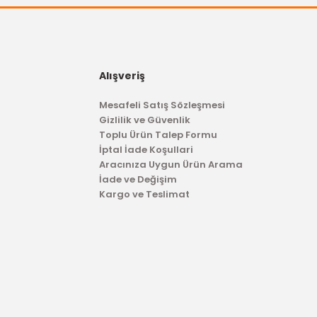
Alışveriş
DELPHİ
Mesafeli Satış Sözleşmesi
Maf Sensörü (Turbo Basınç) Fiesta Fusion 1.4 Tdci
Gizlilik ve Güvenlik
Toplu Ürün Talep Formu
İptal İade Koşullari
1.399,00 TL
Aracınıza Uygun Ürün Arama
İade ve Değişim
Kargo ve Teslimat
TÜKENDİ