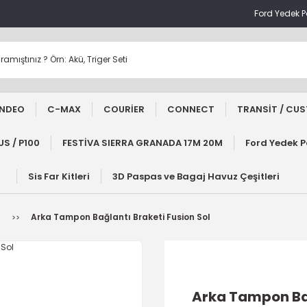
Ford Yedek 
NDEO
C-MAX
COURİER
CONNECT
TRANSİT / CU
S / P100
FESTİVA SIERRA GRANADA 17M 20M
Ford Yedek 
Sis Far Kitleri
3D Paspas ve Bagaj Havuz Çeşitleri
u
Arka Tampon Bağlantı Braketi Fusion Sol
Arka Tampon Bağ