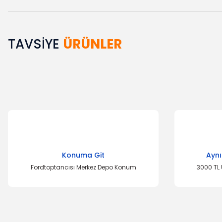
TAVSİYE
ÜRÜNLER
Bu ürünün fiyat bilgisi, resim, ürün açıklamalarında ve diğer k
Görüş ve önerileriniz için teşekkür ederiz.
Ürün resmi kalitesiz, bozuk veya görüntülenemiyor.
Ürün açıklamasında eksik bilgiler bulunuyor.
Ürün bilgilerinde hatalar bulunuyor.
Ürün fiyatı diğer sitelerden daha pahalı.
Bu ürüne benzer farklı alternatifler olmalı.
Konuma Git
Aynı
Fordtoptancısı Merkez Depo Konum
3000 TL 